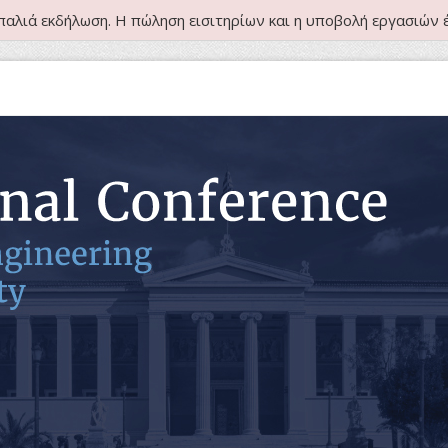
παλιά εκδήλωση. Η πώληση εισιτηρίων και η υποβολή εργασιών έ